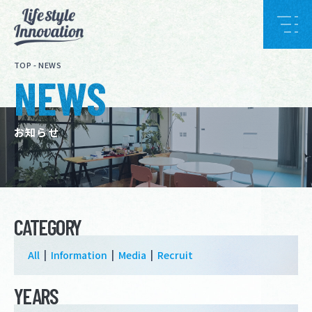
TOP
-
NEWS
NEWS
お知らせ
CATEGORY
All
Information
Media
Recruit
YEARS