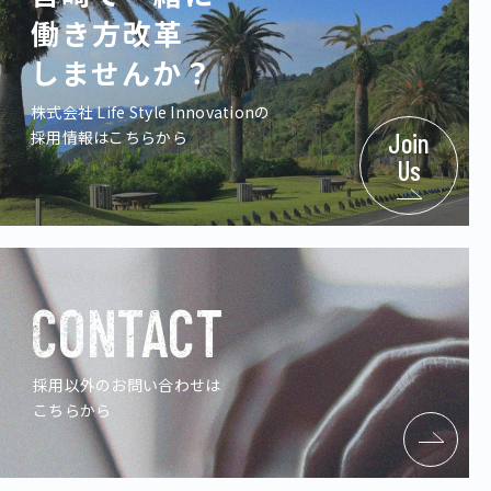
働き方改革
しませんか？
株式会社 Life Style Innovationの
採用情報はこちらから
Join
Us
CONTACT
採用以外のお問い合わせは
こちらから