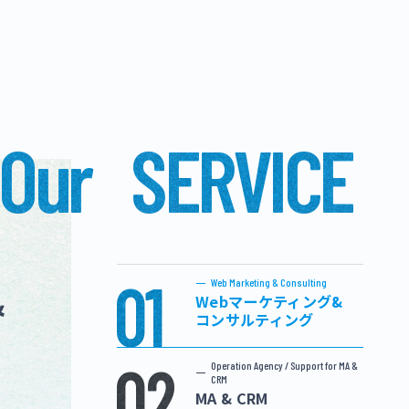
Our
SERVICE
01
Web Marketing & Consulting
Webマーケティング&
コンサルティング
02
Operation Agency / Support for MA &
CRM
MA & CRM