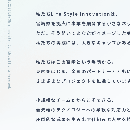
2026 Life Style Innovation Co., Ltd. All Rights Reserved.
私たちLife Style Innovationは、​
宮崎県を​拠点に​事業を​展開する​小さな​ネ
ただ、​そう​聞いてあなたが​イメージした​
私たちの​実態には、​大きな​ギャップが​あ
​私たちは​この​宮崎と​いう​場所から、​
東京を​はじめ、​全国の​パートナーとともに
さまざまな​プロジェクトを​推進しています
小規模な​チームだから​こそできる、​
最先端の​テクノロジーへの​柔軟な​対応力と
圧倒的な​成果を​生み出す仕組みと​人材を​