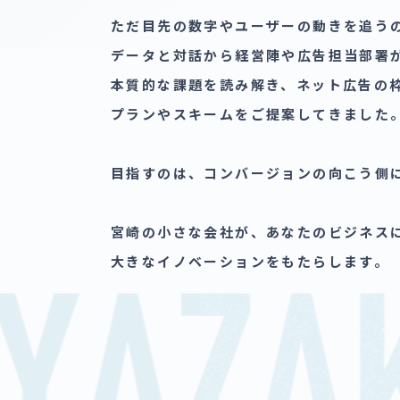
ただ目先の​数字や​ユーザーの​動きを​追う
データと​対話から​経営陣や​広告担当部​署が
本質的な​課題を​読み解き、​ネット​広告の​
プランや​スキームを​ご提案してきました。
目指すのは、​コンバージョンの​向こう側に​
宮崎の​小さな​会社が、​あなたの​ビジネスに
大きな​イノベーションを​もたらします。​