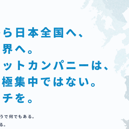
から日本全国へ、
世界へ。
ネットカンパニーは、
一極集中ではない。
タチを。
うで何でもある。
る。