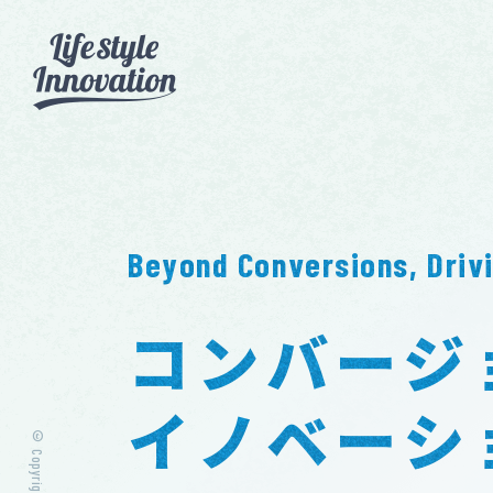
ABOUT
SERVICE
NEWS
Beyond Conversions, Drivi
コンバージ
イノベーシ
© Copyright