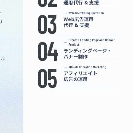
運用代行 & 支援
03
Web Advertising Operation
Web広告運用
て扱
代行 & 支援
04
Create a Landing Page and Banner
Product
リス
ランディングページ・
バナー制作
05
しま
Affiliate Operation Marketing
アフィリエイト
広告の運用
貴
参