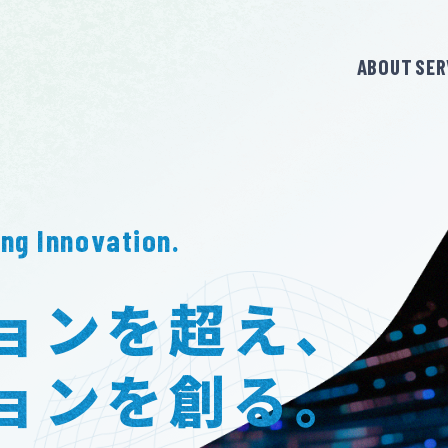
ABOUT
SER
CEO MESSAGE
Web Marketing & Consulting
代表メッセージ
Webマーケティング&
- Information
コンサルティング
ORIGIN of COMPANY NAME
- Recruit
社名由来
ng Innovation.
Web Advertising Operation
Web広告運用
代行 & 支援
LSI Way
ョンを超え、
Be × Do
Affiliate Operation Marketing
アフィリエイト
ョンを創る。
AWARDS
広告の運用
アワード