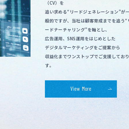
当社は国内でも数少ない
リードジェネレーションから
リードナーチャリングまでを一気通貫し
う
マーケティング支援会社です。
それぞれのツールの特性を熟知したアナ
トが
貴社に最適なツールの導入をご支援いた
す。
また、MAの運用代行をおこないながら、
社と並走しながら、LTVの最大化を行って
ります。