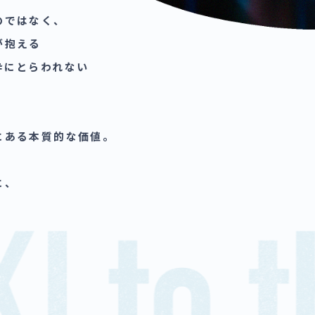
のではなく、​
​抱える​
枠にとらわれない​
​
ある​本質的な​価値。​
、​