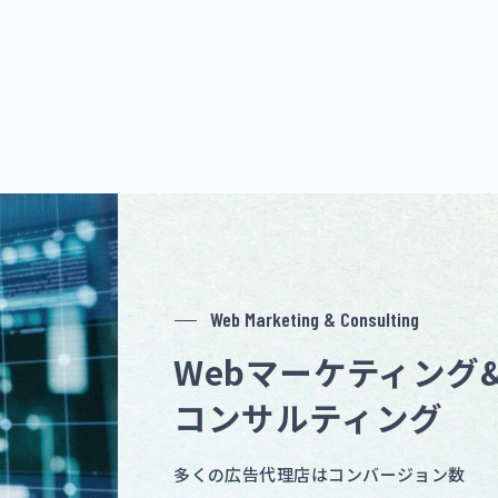
Operation Agency / Support for MA &
CRM
MA & CRM
運用代行 & 支援