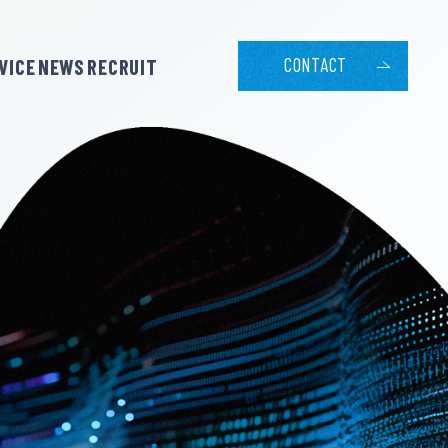
CONTACT
VICE
NEWS
RECRUIT
PHILOSOPHY
Operation Agency / Support for MA & CRM
経営理念
MA & CRM
- Media
運用代行 & 支援
MANAGEMENT GUIDELINES
経営指針
Create a Landing Page and Banner Product
ランディングページ・
バナー制作
MEMBER
メンバー
COMPANYOUTLINE
会社概要