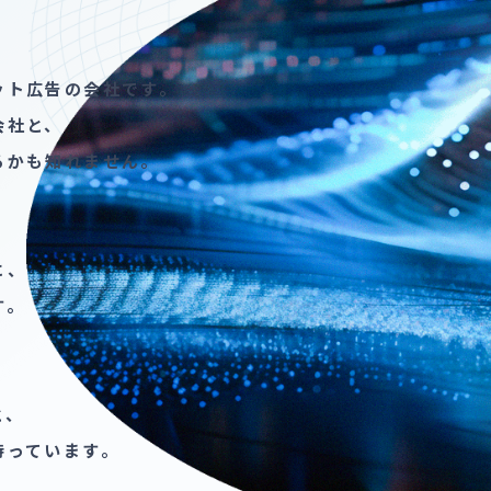
ット​広告の​会社です。​
会社と、​
るかも​知れません。​
、​
。​
、​
持っています。​